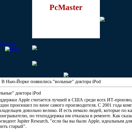
PcMaster
 В Нью-Йорке появились "вольные" доктора iPod
льные" доктора iPod
ддержки Apple считается лучшей в США среди всех ИТ-производ
кции произошел по вине самого производителя. С 2001 года комп
ладельцев довольно велико. И есть немало людей, которые по 
игрывателю, но техподдержка им отказала в ремонте. Как сказ
президент Jupiter Research, "если бы вы были Apple, идеальным д
нить старый".