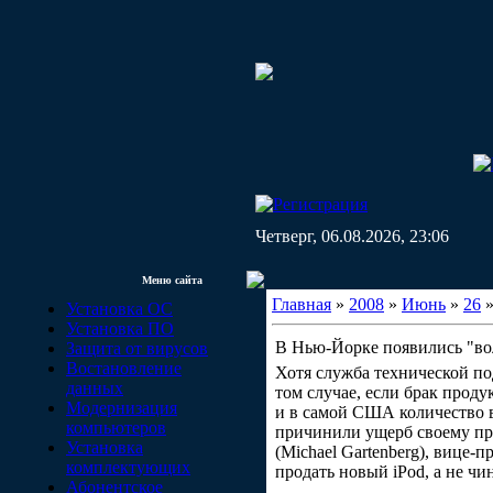
Четверг, 06.08.2026, 23:06
Меню сайта
Главная
»
2008
»
Июнь
»
26
»
Установка ОС
Установка ПО
В Нью-Йорке появились "во
Защита от вирусов
Востановление
Хотя служба технической по
данных
том случае, если брак проду
Модернизация
и в самой США количество в
компьютеров
причинили ущерб своему про
Установка
(Michael Gartenberg), вице-
комплектующих
продать новый iPod, а не чи
Абонентское