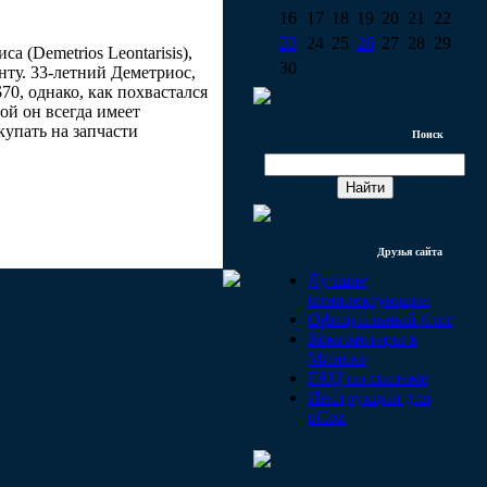
16
17
18
19
20
21
22
23
24
25
26
27
28
29
 (Demetrios Leontarisis),
30
ту. 33-летний Деметриос,
70, однако, как похвастался
ой он всегда имеет
купать на запчасти
Поиск
Друзья сайта
Лучшие
комплектующие
Официальный блог
Компьютеры в
Минске
FAQ по системе
Инструкции для
uCoz