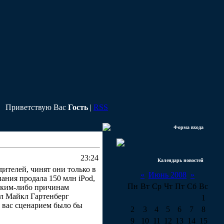
Приветствую Вас
Гость
|
RSS
Форма входа
23:24
Календарь новостей
ителей, чинят они только в
«
Июнь 2008
»
ания продала 150 млн iPod,
Пн
Вт
Ср
Чт
Пт
Сб
Вс
каким-либо причинам
ал Майкл Гартенберг
1
ля вас сценарием было бы
2
3
4
5
6
7
8
9
10
11
12
13
14
15