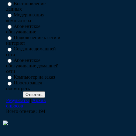
Востановление
данных
Модернизация
компьютера
Абонентское
обслуживание
Подключение к сети и
интернет
Создание домашней
сети
Абонентское
обслуживание домашней
сети
Компьютер на заказ
Просто зашел
посмотреть
Результаты
|
Архив
опросов
Всего ответов:
194