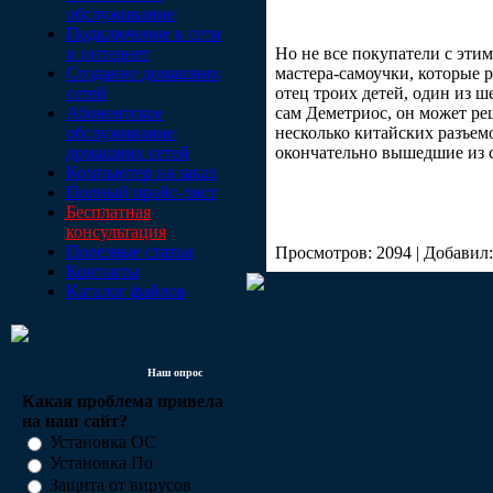
обслуживание
Подключение к сети
и интернет
Но не все покупатели с этим
Создание домашних
мастера-самоучки, которые 
сетей
отец троих детей, один из ш
Абонентское
сам Деметриос, он может ре
обслуживание
несколько китайских разъемо
домашних сетей
окончательно вышедшие из с
Компьютер на заказ
Полный прайс-лист
Бесплатная
консультация
Полезные статьи
Просмотров: 2094 | Добавил
Контакты
Каталог файлов
Наш опрос
Какая проблема привела
на наш сайт?
Установка ОС
Установка По
Защита от вирусов