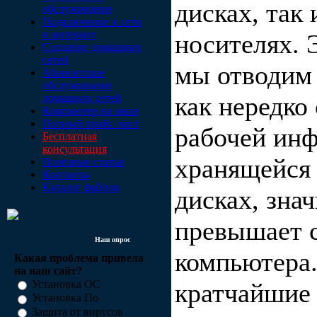
дисках, так
обслуживание
Подключение к сети
и интернет
носителях. 
Создание домашних
сетей
мы отводим 
Абонентское
обслуживание
как нередко
домашних сетей
Компьютер на заказ
Полный прайс-лист
рабочей ин
Бесплатная
консультация
хранящейся 
Полезные статьи
Контакты
Каталог файлов
дисках, зна
превышает 
Наш опрос
компьютера
Какая проблема привела
на наш сайт?
кратчайшие
Установка ОС
Установка По
Защита от вирусов