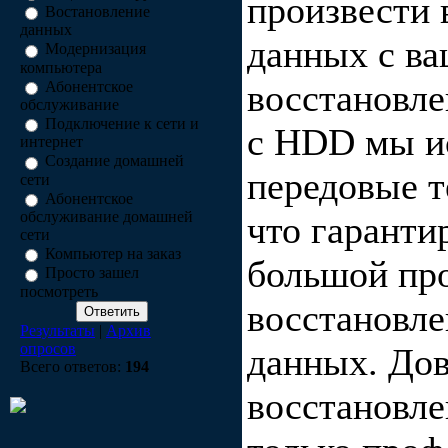
произвести 
Востановление
данных
данных с в
Модернизация
компьютера
восстановл
Абонентское
обслуживание
Подключение к сети и
с HDD мы и
интернет
Создание домашней
передовые т
сети
Абонентское
обслуживание домашней
что гаранти
сети
Компьютер на заказ
большой пр
Просто зашел
посмотреть
восстановл
Результаты
|
Архив
опросов
данных. До
Всего ответов:
194
восстановл