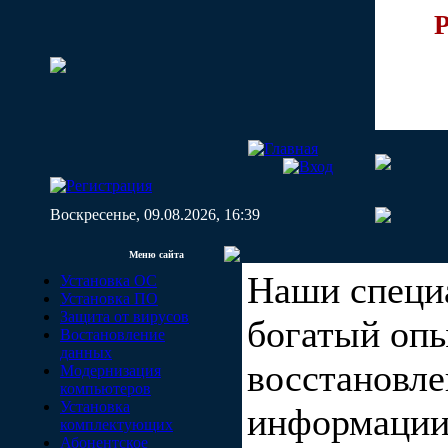
P
Воскресенье, 09.08.2026, 16:39
Меню сайта
Наши специ
Установка ОС
Установка ПО
Защита от вирусов
богатый опы
Востановление
данных
восстановле
Модернизация
компьютеров
Установка
информации,
комплектующих
Абонентское