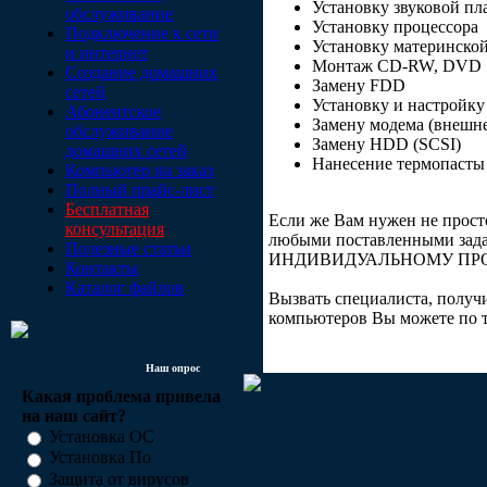
Установку звуковой пл
обслуживание
Установку процессора
Подключение к сети
Установку материнско
и интернет
Монтаж CD-RW, DVD
Создание домашних
Замену FDD
сетей
Установку и настройк
Абонентское
Замену модема (внешне
обслуживание
Замену HDD (SCSI)
домашних сетей
Нанесение термопасты (
Компьютер на заказ
Полный прайс-лист
Бесплатная
Если же Вам нужен не просто
консультация
любыми поставленными зад
Полезные статьи
ИНДИВИДУАЛЬНОМУ ПРО
Контакты
Каталог файлов
Вызвать специалиста, полу
компьютеров Вы можете по те
Наш опрос
Какая проблема привела
на наш сайт?
Установка ОС
Установка По
Защита от вирусов