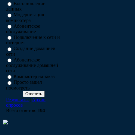
Востановление
данных
Модернизация
компьютера
Абонентское
обслуживание
Подключение к сети и
интернет
Создание домашней
сети
Абонентское
обслуживание домашней
сети
Компьютер на заказ
Просто зашел
посмотреть
Результаты
|
Архив
опросов
Всего ответов:
194